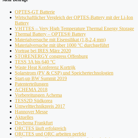
OPTES-GT Batterie
Wirtschaftlicher Vergleich der OPTES-Battery mit der Li-Ion
Battery
VHTTES – Very High Temperature Thermal Energy Storage
Thermal Battery – OPTES® Battery
Materialversuche mit Eisensilikat (1,8-2,4 mm)
Materialversuche mit über 1000 °C durchgeführt
Vortrag bei IRES März 2020
STORENERGY congress Offenburg
TESS 3A bis 640 °C
Waste Heat Konferenz Kortrijk
Solarstrom (PV & CSP) und Speichertechnologien
Start-up BW Summit 2019
Patenterteilungen
ACHEMA 2018
Vorbereitungen Achema
TESS2D Südkorea
Umwelttechnikpreis 2017
Hannover Messe
Aktuelles
Dechema Frankfurt
ORCTES läuft erfolgreich
ORCTES und ORC arbeiten perfekt