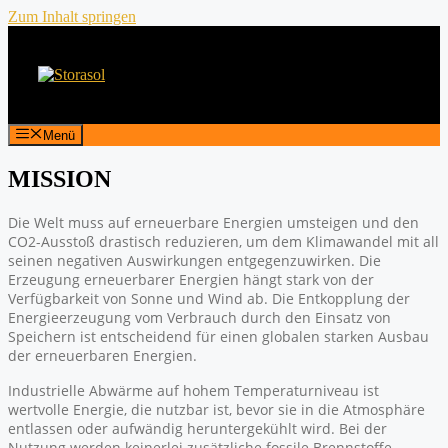
Zum Inhalt springen
Menü
MISSION
Die Welt muss auf erneuerbare Energien umsteigen und den
CO2-Ausstoß drastisch reduzieren, um dem Klimawandel mit all
seinen negativen Auswirkungen entgegenzuwirken. Die
Erzeugung erneuerbarer Energien hängt stark von der
Verfügbarkeit von Sonne und Wind ab. Die Entkopplung der
Energieerzeugung vom Verbrauch durch den Einsatz von
Speichern ist entscheidend für einen globalen starken Ausbau
der erneuerbaren Energien.
Industrielle Abwärme auf hohem Temperaturniveau ist
wertvolle Energie, die nutzbar ist, bevor sie in die Atmosphäre
entlassen oder aufwändig heruntergekühlt wird. Bei der
Nutzung werden keinerlei zusätzliche fossile Brennstoffe