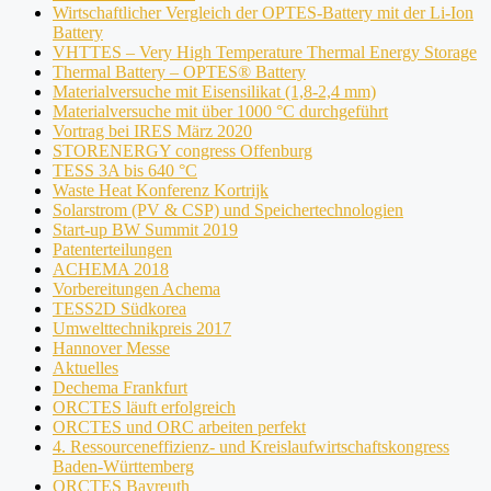
Wirtschaftlicher Vergleich der OPTES-Battery mit der Li-Ion
Battery
VHTTES – Very High Temperature Thermal Energy Storage
Thermal Battery – OPTES® Battery
Materialversuche mit Eisensilikat (1,8-2,4 mm)
Materialversuche mit über 1000 °C durchgeführt
Vortrag bei IRES März 2020
STORENERGY congress Offenburg
TESS 3A bis 640 °C
Waste Heat Konferenz Kortrijk
Solarstrom (PV & CSP) und Speichertechnologien
Start-up BW Summit 2019
Patenterteilungen
ACHEMA 2018
Vorbereitungen Achema
TESS2D Südkorea
Umwelttechnikpreis 2017
Hannover Messe
Aktuelles
Dechema Frankfurt
ORCTES läuft erfolgreich
ORCTES und ORC arbeiten perfekt
4. Ressourceneffizienz- und Kreislaufwirtschaftskongress
Baden-Württemberg
ORCTES Bayreuth